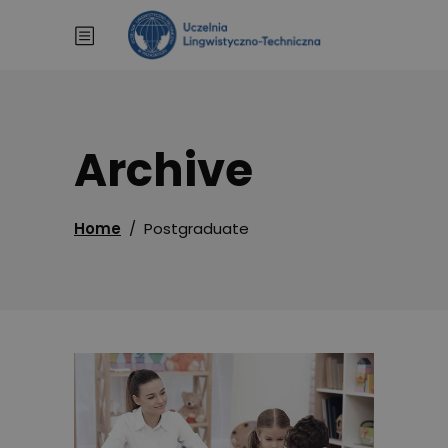
Archive
Home
/
Postgraduate