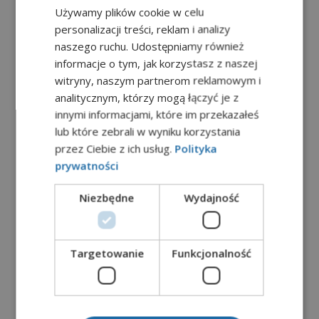
Używamy plików cookie w celu
personalizacji treści, reklam i analizy
naszego ruchu. Udostępniamy również
informacje o tym, jak korzystasz z naszej
witryny, naszym partnerom reklamowym i
analitycznym, którzy mogą łączyć je z
innymi informacjami, które im przekazałeś
Postgraduate
lub które zebrali w wyniku korzystania
przez Ciebie z ich usług.
Polityka
prywatności
A Psychological
Niezbędne
Wydajność
Approach to Media
Management
Targetowanie
Funkcjonalność
A Psychological Approach to Media
Management