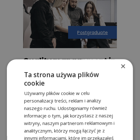
Postgraduate
Quality management in
×
the company
Ta strona używa plików
ULT Przasnysz
cookie
Używamy plików cookie w celu
personalizacji treści, reklam i analizy
naszego ruchu. Udostępniamy również
informacje o tym, jak korzystasz z naszej
witryny, naszym partnerom reklamowym i
analitycznym, którzy mogą łączyć je z
innymi informacjami, które im przekazałeś