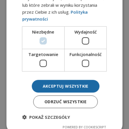
lub które zebrali w wyniku korzystania
przez Ciebie z ich usług.
Polityka
Postgraduate
prywatności
Niezbędne
Wydajność
Employee potential
management
Targetowanie
Funkcjonalność
ULT Przasnysz
AKCEPTUJ WSZYSTKIE
ODRZUĆ WSZYSTKIE
POKAŻ SZCZEGÓŁY
POWERED BY COOKIESCRIPT