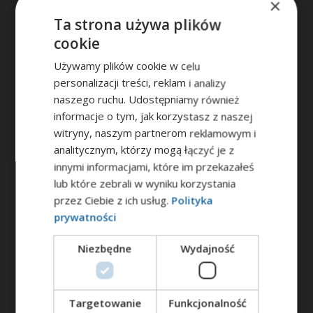
×
(29) 752 43 42
Ta strona używa plików
Studia Podyplomowe - 577 538 111
cookie
kontakt@ult.edu.pl
podyplomowe@ult.edu.pl
Używamy plików cookie w celu
personalizacji treści, reklam i analizy
naszego ruchu. Udostępniamy również
Przejdź do kontaktu
informacje o tym, jak korzystasz z naszej
witryny, naszym partnerom reklamowym i
analitycznym, którzy mogą łączyć je z
innymi informacjami, które im przekazałeś
lub które zebrali w wyniku korzystania
przez Ciebie z ich usług.
Polityka
Poznaj nasze kierunki
prywatności
Niezbędne
Wydajność
Zarządzanie
Filologia angielska
Targetowanie
Funkcjonalność
Filologia niemiecka